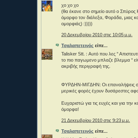
χο χο χο
(θα έκανε στο σημείο αυτό ο Σπύρος 
όμορφο τον διάλεξα, Φοράδα, μιας κ
ομορφιάς) :)))))
20 Δεκεμβρίου 2010 στις 10:05 μ.μ.
Τσαλαπετεινός
είπε...
Talisker Stt. : Αυτό που λες “ Απιστευ
το πιο παγωμενο μπλαζε βλεμμα “ είνα
ακριβής περιγραφή της.
ΦΥΡΔΗΝ-ΜΙΓΔΗΝ: Οι επαναλήψεις σ
μερικές φορές έχουν δυσάρεστες αφ
Ευχαριστώ για τις ευχές και για την 
όμορφα!
21 Δεκεμβρίου 2010 στις 9:23 μ.μ.
Τσαλαπετεινός
είπε...