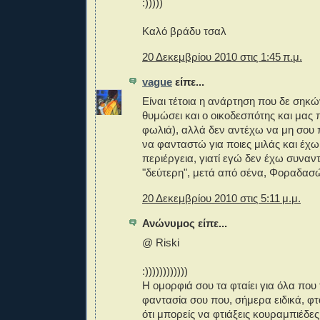
:)))))
Kαλό βράδυ τσαλ
20 Δεκεμβρίου 2010 στις 1:45 π.μ.
vague
είπε...
Είναι τέτοια η ανάρτηση που δε σηκώ
θυμώσει και ο οικοδεσπότης και μας 
φωλιά), αλλά δεν αντέχω να μη σου 
να φανταστώ για ποιες μιλάς και έχω
περιέργεια, γιατί εγώ δεν έχω συναν
"δεύτερη", μετά από σένα, Φοραδασώ
20 Δεκεμβρίου 2010 στις 5:11 μ.μ.
Ανώνυμος είπε...
@ Riski
:))))))))))))
Η ομορφιά σου τα φταίει για όλα που
φαντασία σου που, σήμερα ειδικά, φτ
ότι μπορείς να φτιάξεις κουραμπιέδες....