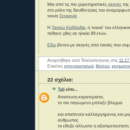
Μια από τις πιο χαρκτηριστικές
σκηνές
της
στο ρόλο της διευθύντριας του αναμορφωτ
ταινία
Στεφανία
Η
Τασσώ Καββαδία
, η 'κακιά' του ελληνι
πέθανε χθες σε ηλικία 89 ετών.
Εδώ
βίντεο με σκηνές από ταινίες που συμ
Αναρτήθηκε από
Τσαλαπετεινός
στις
11:17
Ετικέτες
αποχαιρετισμοί
,
θέατρο
,
κινηματο
22 σχόλια:
Tali
είπε...
Απιστευτη καρατεριστα,
το πιο παγωμενο μπλαζε βλεμμα
και απιστευτα καλλιεργημενος και 
ανθρωπος
το εδειξε αλλωστε η αξιοπρεπεστατη