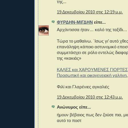
της...
19 Δεκεμβρίου 2010 στις 12:19 μ.μ.
ΦΥΡΔΗΝ-ΜΙΓΔΗΝ
είπε...
Αρχόντισσα ήταν… καλό της ταξίδι…
Τώρα το μαθαίνω. ΄Ισως γι’ αυτό χθε
επανάληψη κάποιο αστυνομικό επεισό
συμμετάσχει σε ρόλο εντελώς διαφορ
της «κακιάς»
ΚΑΛΕΣ και ΧΑΡΟΥΜΕΝΕΣ ΓΙΟΡΤΕΣ
Προσωπική και οικογενειακή γαλήνη, 
Φιλί και Γλαρένιες αγκαλιές
19 Δεκεμβρίου 2010 στις 12:43 μ.μ.
Ανώνυμος είπε...
ήμουν βέβαιος πως δεν ζούσε πια, μ
αυτό το ποστ