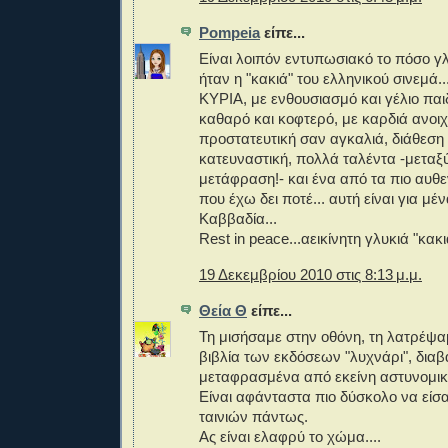
Pompeia
είπε...
Είναι λοιπόν εντυπωσιακό το πόσο 
ήταν η "κακιά" του ελληνικού σινεμά..
ΚΥΡΙΑ, με ενθουσιασμό και γέλιο παι
καθαρό και κοφτερό, με καρδιά ανοιχ
προστατευτική σαν αγκαλιά, διάθεση
κατευναστική, πολλά ταλέντα -μεταξ
μετάφραση!- και ένα από τα πιο αυθ
που έχω δει ποτέ... αυτή είναι για μ
Καββαδία...
Rest in peace...αεικίνητη γλυκιά "κακι
19 Δεκεμβρίου 2010 στις 8:13 μ.μ.
Θεία Θ
είπε...
Τη μισήσαμε στην οθόνη, τη λατρέψαμ
βιβλία των εκδόσεων "λυχνάρι", διαβ
μεταφρασμένα από εκείνη αστυνομικ
Είναι αφάνταστα πιο δύσκολο να είσα
ταινιών πάντως.
Ας είναι ελαφρύ το χώμα....