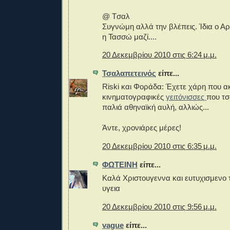
@ Tσαλ
Συγνώμη αλλά την βλέπεις. Ίδια ο Α
η Τασσώ μαζί....
20 Δεκεμβρίου 2010 στις 6:24 μ.μ.
Τσαλαπετεινός
είπε...
Riski και Φοράδα: Έχετε χάρη που α
κινηματογραφικές
γειτόνισσες
που τσ
παλιά αθηναϊκή αυλή, αλλιώς...
Άντε, χρονιάρες μέρες!
20 Δεκεμβρίου 2010 στις 6:35 μ.μ.
ΦΩΤΕΙΝΗ
είπε...
Καλά Χριστουγεννα και ευτυχισμενο τ
υγεια
20 Δεκεμβρίου 2010 στις 9:56 μ.μ.
vague
είπε...