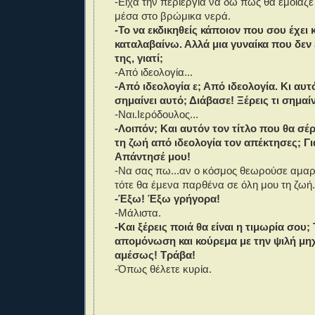
-Είχα την περιέργια να δω πώς θα έμοιαζε
μέσα στο βρώμικα νερά.
-Το να εκδικηθείς κάποιον που σου έχει κ
καταλαβαίνω. Αλλά μια γυναίκα που δεν 
της, γιατί;
-Από ιδεολογία...
-Από ιδεολογία ε; Από ιδεολογία. Κι αυτό
σημαίνει αυτό; Διάβασε! Ξέρεις τι σημαίν
-Ναι.Ιερόδουλος...
-Λοιπόν; Και αυτόν τον τίτλο που θα σέ
τη ζωή από ιδεολογία τον απέκτησες; Για
Απάντησέ μου!
-Να σας πω...αν ο κόσμος θεωρούσε αμαρ
τότε θα έμενα παρθένα σε όλη μου τη ζωή.
-Έξω! Έξω γρήγορα!
-Μάλιστα.
-Και ξέρεις ποιά θα είναι η τιμωρία σου;
απομόνωση και κούρεμα με την ψιλή μη
αμέσως! Τράβα!
-Όπως θέλετε κυρία.