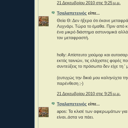
21 Δεκεμβρίου 2010 στις 9:25 μ.μ.
Τσαλαπετεινός
είπε...
Θεία Θ: Δεν ήξερα ότι έκανε μεταφράσ
Λυχνάρι. Τώρα το έμαθα. Πριν από κ
ένα μικρό διάστημα αστυνομικά αλλ
τον μεταφραστή.
holly: Απίστευτο χιούμορ και αυτοσ
εκτός ταινιών, τις ελάχιστες φορές πο
συντεύξεις το πρόσωπο δεν είχε τη ' 
(ευτυχώς την δικιά μου καληνύχτα τη
παρένθεση ;-)
21 Δεκεμβρίου 2010 στις 9:25 μ.μ.
Τσαλαπετεινός
είπε...
apos: Τα κλισέ των αφιερωμάτων για 
είναι..άστα να πάει.