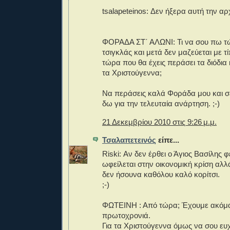
tsalapeteinos: Δεν ήξερα αυτή την αρ
ΦΟΡΑΔΑ ΣΤ΄ ΑΛΩΝΙ: Τι να σου πω τ
τσιγκλάς και μετά δεν μαζεύεται με τ
τώρα που θα έχεις περάσει τα διόδια 
τα Χριστούγεννα;
Να περάσεις καλά Φοράδα μου και σ
δω για την τελευταία ανάρτηση. ;-)
21 Δεκεμβρίου 2010 στις 9:26 μ.μ.
Τσαλαπετεινός
είπε...
Riski: Αν δεν έρθει ο Άγιος Βασίλης φ
ωφείλεται στην οικονομική κρίση αλλ
δεν ήσουνα καθόλου καλό κορίτσι.
;-)
ΦΩΤΕΙΝΗ : Από τώρα; Έχουμε ακόμα 
πρωτοχρονιά.
Για τα Χριστούγεννα όμως να σου ευ