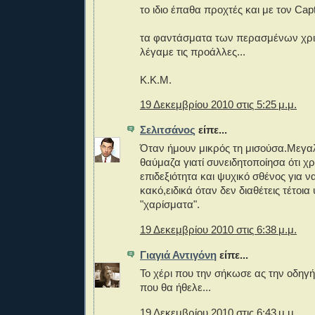
το ιδιο έπαθα προχτές και με τον Cap
τα φαντάσματα των περασμένων χρι
λέγαμε τις προάλλες...
Κ.Κ.Μ.
19 Δεκεμβρίου 2010 στις 5:25 μ.μ.
Σελιτσάνος
είπε...
Όταν ήμουν μικρός τη μισούσα.Μεγα
θαύμαζα γιατί συνειδητοποίησα ότι χ
επιδεξιότητα και ψυχικό σθένος για ν
κακό,ειδικά όταν δεν διαθέτεις τέτοια
"χαρίσματα".
19 Δεκεμβρίου 2010 στις 6:38 μ.μ.
Γιαγιά Αντιγόνη
είπε...
Το χέρι που την σήκωσε ας την οδηγ
που θα ήθελε...
19 Δεκεμβρίου 2010 στις 6:43 μ.μ.