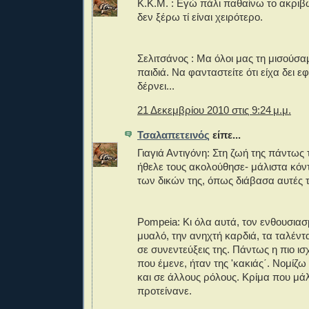
Κ.Κ.Μ. : Εγώ πάλι παθαίνω το ακριβώ
δεν ξέρω τί είναι χειρότερο.
Σελιτσάνος : Μα όλοι μας τη μισούσ
παιδιά. Να φανταστείτε ότι είχα δει εφ
δέρνει...
21 Δεκεμβρίου 2010 στις 9:24 μ.μ.
Τσαλαπετεινός
είπε...
Γιαγιά Αντιγόνη: Στη ζωή της πάντως
ήθελε τους ακολούθησε- μάλιστα κόν
των δικών της, όπως διάβασα αυτές τ
Pompeia: Κι όλα αυτά, τον ενθουσιασ
μυαλό, την ανηχτή καρδιά, τα ταλέντ
σε συνεντεύξεις της. Πάντως η πιο ισ
που έμενε, ήταν της 'κακιάς΄. Νομίζω
και σε άλλους ρόλους. Κρίμα που μάλ
προτείνανε.