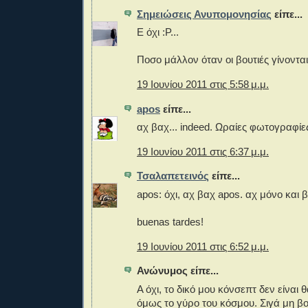
Σημειώσεις Ανυπομονησίας
είπε...
Ε όχι :P...
Ποσο μάλλον όταν οι βουτιές γίνοντα
19 Ιουνίου 2011 στις 5:58 μ.μ.
apos
είπε...
αχ βαχ... indeed. Ωραίες φωτογραφίε
19 Ιουνίου 2011 στις 6:37 μ.μ.
Τσαλαπετεινός
είπε...
apos: όχι, αχ βαχ apos. αχ μόνο και 
buenas tardes!
19 Ιουνίου 2011 στις 6:52 μ.μ.
Ανώνυμος είπε...
Α όχι, το δικό μου κόνσεπτ δεν είναι 
όμως το γύρο του κόσμου. Σιγά μη β