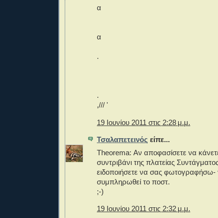
α
α
.
.
,/// '
19 Ιουνίου 2011 στις 2:28 μ.μ.
Τσαλαπετεινός
είπε...
Theorema: Αν αποφασίσετε να κάνετε
συντριβάνι της πλατείας Συντάγματο
ειδοποιήσετε να σας φωτογραφήσω- 
συμπληρωθεί το ποστ.
;-)
19 Ιουνίου 2011 στις 2:32 μ.μ.