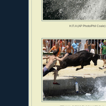
Η.Π.Α (AP Photo/Phil Coale)