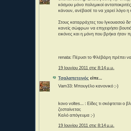
κόσμου μόνο πολεμικοί ανταποκριτέ
κάνουν, ανέβασέ το να χαρεί λόγο η
Στους καταρράχτες του Ιγκουασού δεν
κανείς σώφρων να επιχειρήσει βουτι
εικόνες και η μόνη που βρήκα ήταν π
renata: Πέρυσι το Φλέβάρη πρέπει να
19 Ιουνίου 2011 στις 8:14 μ.μ.
Τσαλαπετεινός
είπε...
Vam33: Μπουγέλο κανονικό ;-)
kovo voltes... : Είδες τι σκέφτεται ο 
ζεσταίνεται;
Καλό απόγευμα ;-)
19 Ιουνίου 2011 στις 8:14 μ.μ.