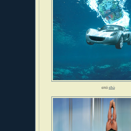
από
εδώ