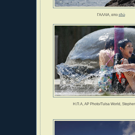
ΓΑΛΛΙΑ, απο
εδώ
Η.Π.Α, AP Photo/Tulsa World, Steph