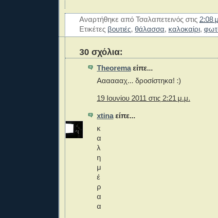
Αναρτήθηκε από
Τσαλαπετεινός
στις
2:08 μ
Ετικέτες
βουτιές
,
θάλασσα
,
καλοκαίρι
,
φωτ
30 σχόλια:
Theorema
είπε...
Ααααααχ... δροσίστηκα! :)
19 Ιουνίου 2011 στις 2:21 μ.μ.
xtina
είπε...
κ
α
λ
η
μ
έ
ρ
α
α