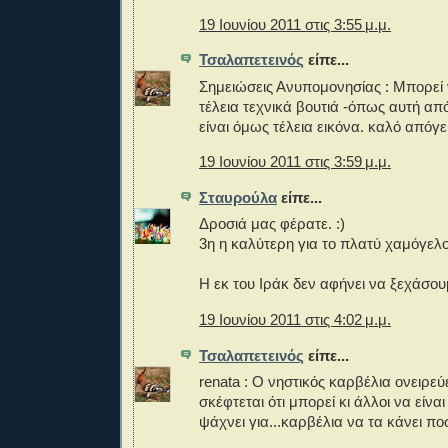
19 Ιουνίου 2011 στις 3:55 μ.μ.
Τσαλαπετεινός
είπε...
Σημειώσεις Ανυπομονησίας : Μπορεί ν
τέλεια τεχνικά βουτιά -όπως αυτή απ
είναι όμως τέλεια εικόνα. καλό απόγε
19 Ιουνίου 2011 στις 3:59 μ.μ.
Σταυρούλα
είπε...
Δροσιά μας φέρατε. :)
3η η καλύτερη για το πλατύ χαμόγελο 
Η εκ του Ιράκ δεν αφήνει να ξεχάσου
19 Ιουνίου 2011 στις 4:02 μ.μ.
Τσαλαπετεινός
είπε...
renata : Ο νηστικός καρβέλια ονειρεύ
σκέφτεται ότι μπορεί κι άλλοι να είναι
ψάχνει για...καρβέλια να τα κάνει πο