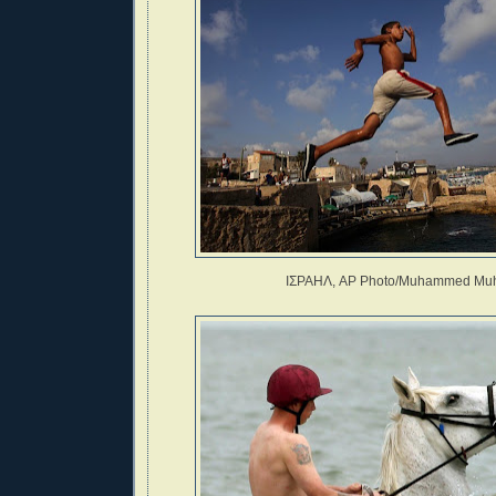
ΙΣΡΑΗΛ,
AP Photo/Muhammed Muh