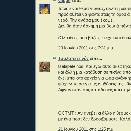
vague
είπε...
Ίσως είναι θέμα γωνίας, αλλά η δεύτ
προδιαθέτει να φανταστείς τη δροσιά 
νερό. Την ανάσα μου έκοψε.
Δεν θα ήταν άσχημη μια βουτιά πάντ
(Όλο ιδέες μου βάζεις κι έχω και δουλ
20 Ιουνίου 2011 στις 7:31 μ.μ.
Τσαλαπετεινός
είπε...
tsalapeteinos: Και εγώ αυτό σκέφτη
και άλλη μια κατάδυση σε πισίνα απ
έχει μπει στο αρχείο για ώρα ανάγκη
ψάχνω τώρα για τις επιδόσεις της εθ
Αφγανιστάν στις καταδύσεις και στη
GCTMT : Αν ανέβει κι άλλο η θερμοκ
με ένα ποστ δεν δροσιζόμαστε. Καλή 
21 Ιουνίου 2011 στις 1:25 π.μ.