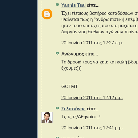
Yannis Tsal
είπε...
Έχει τέτοιους βατήρες καταδύσεων σ
Φαίνεται πως η "ανθρωπιστική επέμ
ήταν τόσο επιτυχής που ετοιμάζεται 
διοργάνωση διεθνών αγώνων πισίνα
20 Ιουνίου 2011 στις 12:27 π.μ.
Ανώνυμος είπε...
Τη δροσιά τους να χετε και καλή βδο
έχουμε:)))
GCTMT
20 Ιουνίου 2011 στις 12:12 μ.μ.
Σελιτσάνος
είπε...
Τς τς τς!Αθηναίοι...!
20 Ιουνίου 2011 στις 12:41 μ.μ.