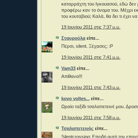
καταρράχτη του Ιγκουασού, εδώ δεν
προφέρω καν το όνομα του. Μέχρι εκ
του κουταβιού; Καλά, θα δει τι έχει να
19 Ιουνίου 2011 στις 7:37 μ.μ.
Σταυρούλα
είπε...
Πέρσι, silent. Ξέχασες; :P
19 Ιουνίου 2011 στις 7:41 μ.μ.
Vam33
είπε...
Απίθανο!!!
19 Ιουνίου 2011 στις 7:43 μ.μ.
kovo voltes...
είπε...
Ωραίο ταξίδι τσαλαπετεινέ μου. Δροσι
19 Ιουνίου 2011 στις 7:58 μ.μ.
Τσαλαπετεινός
είπε...
Silentcrossing: Επειδή αυτή την εποχ