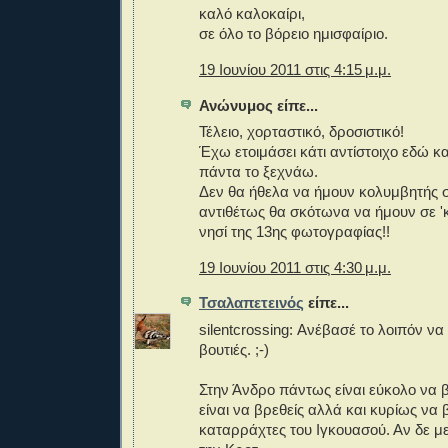
καλό καλοκαίρι,
σε όλο το βόρειο ημισφαίριο.
19 Ιουνίου 2011 στις 4:15 μ.μ.
Ανώνυμος είπε...
Τέλειο, χορταστικό, δροσιστικό!
Έχω ετοιμάσει κάτι αντίστοιχο εδώ κ
πάντα το ξεχνάω.
Δεν θα ήθελα να ήμουν κολυμβητής σ
αντιθέτως θα σκότωνα να ήμουν σε 'κ
νησί της 13ης φωτογραφίας!!
19 Ιουνίου 2011 στις 4:30 μ.μ.
Τσαλαπετεινός
είπε...
silentcrossing: Ανέβασέ το λοιπόν να
βουτιές. ;-)
Στην Άνδρο πάντως είναι εύκολο να β
είναι να βρεθείς αλλά και κυρίως να 
καταρράχτες του Ιγκουασού. Αν δε με