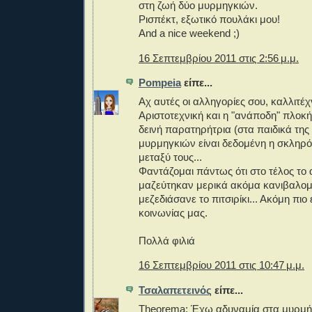
στη ζωή δύο μυρμηγκιών.
Ρισπέκτ, εξωτικό πουλάκι μου!
And a nice weekend ;)
16 Σεπτεμβρίου 2011 στις 2:56 μ.μ.
Pompeia
είπε...
Αχ αυτές οι αλληγορίες σου, καλλιτέχ
Αριστοτεχνική και η "ανάποδη" πλοκή
δεινή παρατηρήτρια (στα παιδικά της
μυρμηγκιών είναι δεδομένη η σκληρό
μεταξύ τους...
Φαντάζομαι πάντως ότι στο τέλος το
μαζεύτηκαν μερικά ακόμα κανιβαλομ
μεζεδιάσανε το πιτσιρίκι... Ακόμη πιο 
κοινωνίας μας.
Πολλά φιλιά
16 Σεπτεμβρίου 2011 στις 10:47 μ.μ.
Τσαλαπετεινός
είπε...
Theorema: Έχω αδυναμία στα μυρμήγ