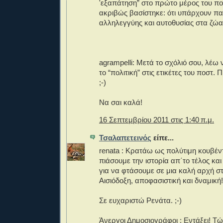
'εξαπάτηση” στο πρώτο μέρος του πο
ακριβώς βασίστηκε: ότι υπάρχουν π
αλληλεγγύης και αυτοθυσίας στα ζώα
agrampelli: Μετά το σχόλιό σου, λέω
το “πολιτική” στις ετικέτες του ποστ.
;-)
Να σαι καλά!
16 Σεπτεμβρίου 2011 στις 1:40 π.μ.
Τσαλαπετεινός
είπε...
renata : Κρατάω ως πολύτιμη κουβέντ
πιάσουμε την ιστορία απ΄το τέλος κα
για να φτάσουμε σε μια καλή αρχή σ
Αισιόδοξη, αποφασιστική και δναμική!
Σε ευχαριστώ Ρενάτα. ;-)
Άνεργοι Δημοσιογράφοι : Εντάξει! Τώ