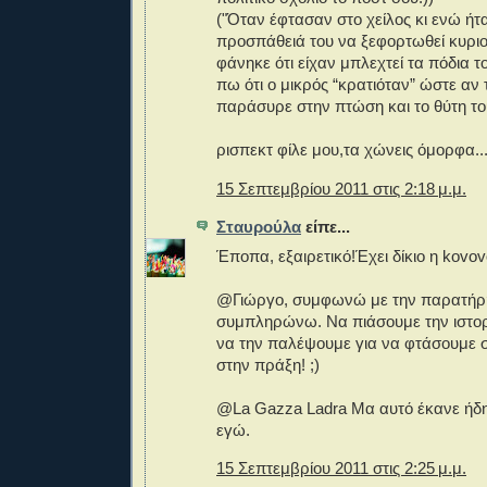
("Όταν έφτασαν στο χείλος κι ενώ ήτ
προσπάθειά του να ξεφορτωθεί κυριολ
φάνηκε ότι είχαν μπλεχτεί τα πόδια 
πω ότι ο μικρός “κρατιόταν” ώστε αν 
παράσυρε στην πτώση και το θύτη του
ρισπεκτ φίλε μου,τα χώνεις όμορφα...
15 Σεπτεμβρίου 2011 στις 2:18 μ.μ.
Σταυρούλα
είπε...
Έποπα, εξαιρετικό!Έχει δίκιο η kovov
@Γιώργο, συμφωνώ με την παρατήρη
συμπληρώνω. Να πιάσουμε την ιστορί
να την παλέψουμε για να φτάσουμε 
στην πράξη! ;)
@La Gazza Ladra Μα αυτό έκανε ήδη
εγώ.
15 Σεπτεμβρίου 2011 στις 2:25 μ.μ.