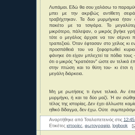
Λυπάμαι. Εδώ θα σου χαλάσω το παραμύθι
μπει με την ακριβώς αντίθετη σειρ
τραβήχτηκαν. Τα δυο μυρμήγκια ήταν 
πακέτο με τα τσιγάρα. Το μεγαλύτε
μικρότερο, πάλεψαν, ο μικρός βγήκε γρ
τότε ο μεγάλος άρχισε να τον σέρνει 
τραπεζιού. Όταν έφτασαν στο χείλος κι 
προσπάθειά του να ξεφορτωθεί κυριολ
φάνηκε ότι είχαν μπλεχτεί τα πόδια του
ότι ο μικρός “κρατιόταν” ώστε αν τελικά 
στην πτώση και το θύτη του- κι έτσι η
μεγάλη διάρκεια.
Μη με ρωτήσεις τι έγινε τελικά. Αν έπ
μυρμήγκι, ή και τα δύο μαζί. Ή αν σώθ
τέλος της ιστορίας. Δεν έχει άλλωστε καμ
ηθικό δίδαγμα, δεν έχω. Ούτε συμπεράσ
Αναρτήθηκε από
Τσαλαπετεινός
στις
12:45
Ετικέτες
ιστορίες
,
φωτογραφία
,
logbook