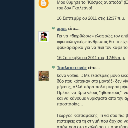
Μου θύμησε το "Κόσμος ανάποδα" (El
του δον Γκαλεάνο!
16 Σεπτεμβρίου 2011 στις 12:37 π.μ.
apos
είπε...
Για να «διορθώσω» ελαφρώς τον antin
«φυσιολογικός» άνθρωπος θα τα είχε
φουκαριάρικα για να πιεί τον καφέ το
16 Σεπτεμβρίου 2011 στις 12:55 π.μ.
Τσαλαπετεινός
είπε...
kovo voltes...: Με τέσσερεις μόνο εικ
δύο που κόπηκαν στο μοντάζ- δεν γίν
μήκους, αλλά πάρα πολύ μικρού μήκου
Πρέπει να βρω νέους “ηθοποιούς”, ν
και να κάνουμε γυρίσματα από την α
προστασίας...
Γιώργος Κατσαμάκης: Τι να σου πω β
πιστέψεις οτι τη στιγμή που άρχισα 
απάντηση στο σχόλιό σου, παρατήρη