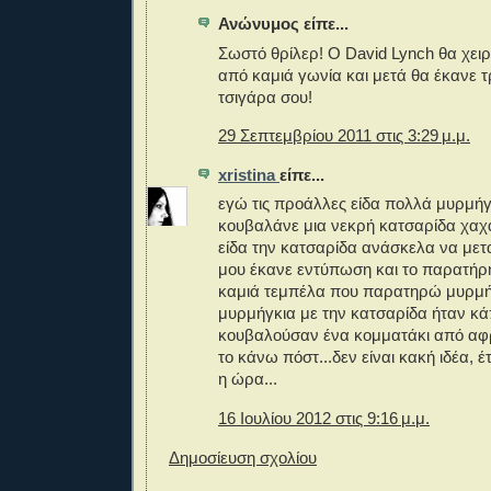
Ανώνυμος είπε...
Σωστό θρίλερ! Ο David Lynch θα χε
από καμιά γωνία και μετά θα έκανε 
τσιγάρα σου!
29 Σεπτεμβρίου 2011 στις 3:29 μ.μ.
xristina
είπε...
εγώ τις προάλλες είδα πολλά μυρμή
κουβαλάνε μια νεκρή κατσαρίδα χαχ
είδα την κατσαρίδα ανάσκελα να μετακ
μου έκανε εντύπωση και το παρατήρησα
καμιά τεμπέλα που παρατηρώ μυρμήγ
μυρμήγκια με την κατσαρίδα ήταν κά
κουβαλούσαν ένα κομματάκι από αφρ
το κάνω πόστ...δεν είναι κακή ιδέα, έ
η ώρα...
16 Ιουλίου 2012 στις 9:16 μ.μ.
Δημοσίευση σχολίου