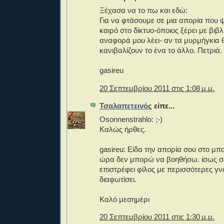
Ξέχασα να το πω και εδώ:
Για να φτάσουμε σε μια απορία που
καιρό στο δίκτυο-όποιος ξέρει με βιβ
αναφορά μου λέει- αν τα μυρμήγκια 
κανιβαλίζουν το ένα το άλλο. Πετριά.
gasireu
20 Σεπτεμβρίου 2011 στις 1:08 μ.μ.
Τσαλαπετεινός
είπε...
Osonnenstrahlo: ;-)
Καλώς ήρθες.
gasireu: Είδα την απορία σου στο μπ
ώρα δεν μπορώ να βοηθήσω. ίσως σε
επιστρέφει φίλος με περισσότερες γν
διαφωτίσει.
Καλό μεσημέρι
20 Σεπτεμβρίου 2011 στις 1:30 μ.μ.