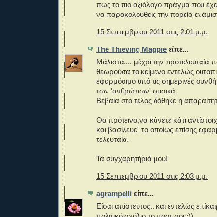
πως το πιο αξιόλογο πράγμα που έχει
να παρακολουθείς την πορεία ενάμισ
15 Σεπτεμβρίου 2011 στις 2:01 μ.μ.
The Thieving Magpie
είπε...
Μάλιστα.... μέχρι την προτελευταία
θεωρούσα το κείμενο εντελώς ουτοπι
εφαρμόσιμο υπό τις σημερινές συνθή
των 'ανθρώπων' φυσικά.
Βέβαια στο τέλος δόθηκε η απαραίτητη 
Θα πρότεινα,να κάνετε κάτι αντίστοιχο
και βασίλευε" το οποίως επίσης εφαρ
τελευταία.
Τα συγχαρητήριά μου!
15 Σεπτεμβρίου 2011 στις 2:03 μ.μ.
agrampelli
είπε...
Είσαι απίστευτος...και εντελώς επίκα
πολιτικό σχόλιο το ποστ σου:))