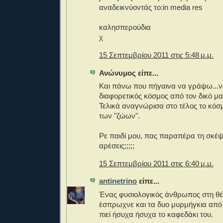
αναδεικνύοντάς το:in media res
καλησπερούδια
χ
15 Σεπτεμβρίου 2011 στις 5:48 μ.μ.
Ανώνυμος είπε...
Και πάνω που πήγαινα να γράψω...
διαφορετικός κόσμος από τον δικό μα
Τελικά αναγνώρισα στο τέλος το κόσ
των "ζώων".
Ρε παιδί μου, πας παραπέρα τη σκέψ
αρέσεις;;;;;
15 Σεπτεμβρίου 2011 στις 6:40 μ.μ.
antinetrino
είπε...
Ένας φυσιολογικός άνθρωπος στη θ
έσπρωχνε και τα δυο μυρμήγκια από 
πιεί ήσυχα ήσυχα το καφεδάκι του.