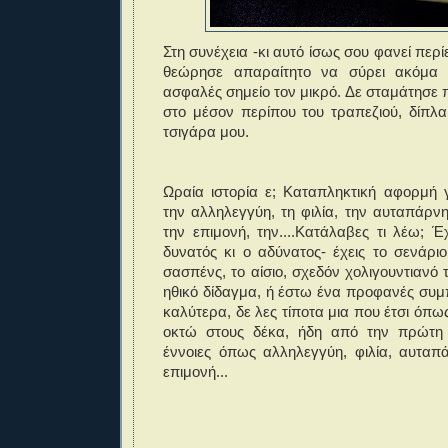
Στη συνέχεια -κι αυτό ίσως σου φανεί περ
θεώρησε απαραίτητο να σύρει ακόμα 
ασφαλές σημείο τον μικρό. Δε σταμάτησε
στο μέσον περίπου του τραπεζιού, δίπλ
τσιγάρα μου.
Ωραία ιστορία ε; Καταπληκτική αφορμή γ
την αλληλεγγύη, τη φιλία, την αυταπάρνη
την επιμονή, την....Κατάλαβες τι λέω; Έ
δυνατός κι ο αδύνατος- έχεις το σενάρι
σασπένς, το αίσιο, σχεδόν χολιγουντιανό 
ηθικό δίδαγμα, ή έστω ένα προφανές συ
καλύτερα, δε λες τίποτα μια που έτσι όπως
οκτώ στους δέκα, ήδη από την πρώτη 
έννοιες όπως αλληλεγγύη, φιλία, αυταπ
επιμονή...