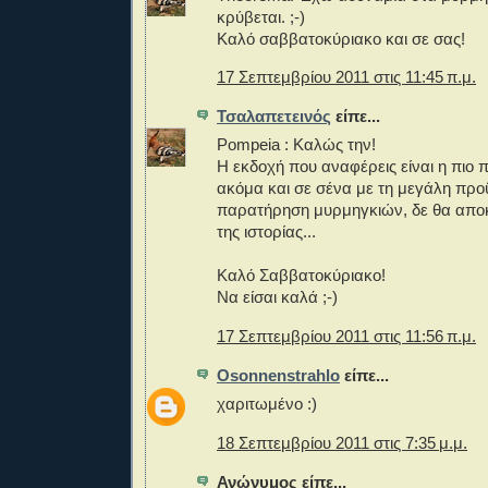
κρύβεται. ;-)
Καλό σαββατοκύριακο και σε σας!
17 Σεπτεμβρίου 2011 στις 11:45 π.μ.
Τσαλαπετεινός
είπε...
Pompeia : Καλώς την!
Η εκδοχή που αναφέρεις είναι η πιο 
ακόμα και σε σένα με τη μεγάλη προ
παρατήρηση μυρμηγκιών, δε θα απο
της ιστορίας...
Καλό Σαββατοκύριακο!
Να είσαι καλά ;-)
17 Σεπτεμβρίου 2011 στις 11:56 π.μ.
Osonnenstrahlo
είπε...
χαριτωμένο :)
18 Σεπτεμβρίου 2011 στις 7:35 μ.μ.
Ανώνυμος είπε...