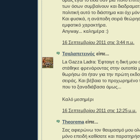
των όσων συμβαίνουν και διαδραματί
πολιτική αυτό το διάστημα και όχι μόν
Και φυσικά, η ανάποδη σειρά θεώρη
εμφατικό χαρακτήρα.
Anyway... καλημέρα :)
16 Σεπτεμβρίου 2011 στις 3:44 π.μ.
Τσαλαπετεινός
είπε...
La Gazza Ladra: Έφταιγε η δική μο
στάθηκε φρενάροντας στην ουτοπία 
θωρήσω ότι ήταν για την πρώτη εκδ
σειράς. Και βέβαια το προχωρημένο
που το ξαναδιάβασα όμως...
Καλό μεσημέρι
16 Σεπτεμβρίου 2011 στις 12:25 μ.μ.
Theorema
είπε...
Σας αφιερώνω τον θαυμασμό μου ολ
μόνο επειδή καθίσατε και παρατηρήσα