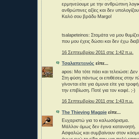
ερμηνεύουμε με την ανθρώπινη λογικ
ανθρώπινες αξίες και δεν υπολογίζουμ
Καλό σου βράδυ Margo!
tsalapeteinos: Σταμάτα να μου θυμίζε
που μου έχεις δώσει και δεν έχω διαβ
16 Σεπτεμβρίου 2011 στις 1:42 π.μ.
Τσαλαπετεινός
είπε...
apos: Μα τότε πάει και τελειώσε: Δεν 
Στη φύση πάντως οι επιθέσεις στην π
γίνονται είτε για άμυνα είτε για τροφή
την επιβίωση. Ποτέ για τον καφέ. ;-)
16 Σεπτεμβρίου 2011 στις 1:43 π.μ.
The Thieving Magpie
είπε...
Ευχαριστώ για το καλωσόρισμα.
Μάλλον όμως δεν έγινα κατανοητή.
Ασφαλώς και συμβαίνουν στον κόσμ
όμως εγώ το είδα σαν μια πολύ επιτ