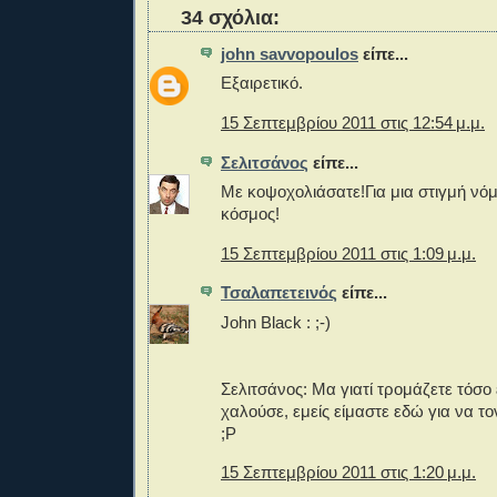
34 σχόλια:
john savvopoulos
είπε...
Εξαιρετικό.
15 Σεπτεμβρίου 2011 στις 12:54 μ.μ.
Σελιτσάνος
είπε...
Με κοψοχολιάσατε!Για μια στιγμή νόμ
κόσμος!
15 Σεπτεμβρίου 2011 στις 1:09 μ.μ.
Τσαλαπετεινός
είπε...
John Black : ;-)
Σελιτσάνος: Μα γιατί τρομάζετε τόσο
χαλούσε, εμείς είμαστε εδώ για να το
;Ρ
15 Σεπτεμβρίου 2011 στις 1:20 μ.μ.