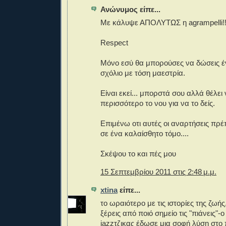
Ανώνυμος είπε...
Με κάλυψε ΑΠΟΛΥΤΩΣ η agrampelli!!
Respect
Μόνο εσύ θα μπορούσες να δώσεις έν
σχόλιο με τόση μαεστρία.
Είναι εκεί... μπορστά σου αλλά θέλει 
περισσότερο το νου για να το δείς.
Επιμένω οτι αυτές οι αναρτήσεις πρέ
σε ένα καλαίσθητο τόμο....
Σκέψου το και πές μου
15 Σεπτεμβρίου 2011 στις 2:48 μ.μ.
xtina
είπε...
το ωραιότερο με τις ιστορίες της ζωής,
ξέρεις από ποιό σημείο τις "πιάνεις
jazzτζικας έδωσε μια σοφή λύση στο