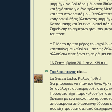
μυρμήγκι να βολτάρει μόνο του δίπλα
και ξεχάστηκα για ένα τρίλεπτο; Με
και είπα στον εαυτό μου: ''τσαλαπετει
κοπροσκυλιάζεις βλέποντας μυρμήγκι
Κατσαμάκης και θα εκνευριστεί πάλι κ
Σημείωση: το σημερινό ήταν πιο μικρό
του ποστ.
Υ.Γ. Με το πρώτο μέρος του σχολίου 
καταπιάνομαι καθόλου – απλώς δηλ
αλλοιώσω ποτέ ξανά τη σειρά μια ιστ
16 Σεπτεμβρίου 2011 στις 1:39 π.μ.
Τσαλαπετεινός
είπε...
La Gazza Ladra: Καλώς ήρθες!
Θα μπορούσε να ήταν αληθινό. Άρκε
δει ανάλογες συμπεριφορές στο ζωικό
Πρόσφατα είχα παρακολουθήσει στο 
βιντεάκι με ένα σκύλο που προσπαθ
απομακρύνει από αυτοκινητόδρομο 
που είχε τραυματιστεί από διερχόμενο