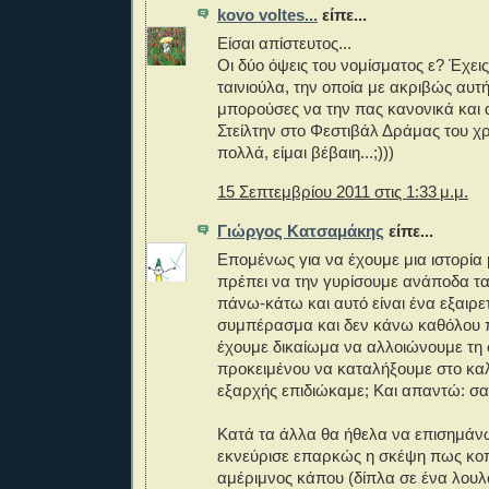
kovo voltes...
είπε...
Είσαι απίστευτος...
Οι δύο όψεις του νομίσματος ε? Έχεις
ταινιούλα, την οποία με ακριβώς αυτ
μπορούσες να την πας κανονικά και 
Στείλτην στο Φεστιβάλ Δράμας του χρ
πολλά, είμαι βέβαιη...;)))
15 Σεπτεμβρίου 2011 στις 1:33 μ.μ.
Γιώργος Κατσαμάκης
είπε...
Επομένως για να έχουμε μια ιστορία 
πρέπει να την γυρίσουμε ανάποδα τ
πάνω-κάτω και αυτό είναι ένα εξαιρε
συμπέρασμα και δεν κάνω καθόλου 
έχουμε δικαίωμα να αλλοιώνουμε τη σ
προκειμένου να καταλήξουμε στο κα
εξαρχής επιδιώκαμε; Και απαντώ: σα
Κατά τα άλλα θα ήθελα να επισημάν
εκνεύρισε επαρκώς η σκέψη πως κο
αμέριμνος κάπου (δίπλα σε ένα λου