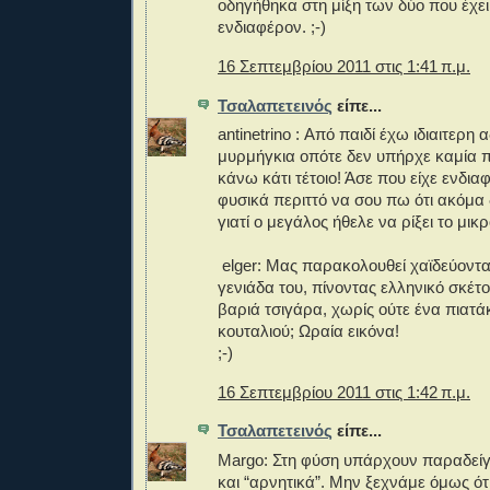
οδηγήθηκα στη μίξη των δύο που έχει
ενδιαφέρον. ;-)
16 Σεπτεμβρίου 2011 στις 1:41 π.μ.
Τσαλαπετεινός
είπε...
antinetrino : Από παιδί έχω ιδιαιτερη
μυρμήγκια οπότε δεν υπήρχε καμία 
κάνω κάτι τέτοιο! Άσε που είχε ενδια
φυσικά περιττό να σου πω ότι ακόμα
γιατί ο μεγάλος ήθελε να ρίξει το μικρό
elger: Μας παρακολουθεί χαϊδεύοντα
γενιάδα του, πίνοντας ελληνικό σκέτο
βαριά τσιγάρα, χωρίς ούτε ένα πιατά
κουταλιού; Ωραία εικόνα!
;-)
16 Σεπτεμβρίου 2011 στις 1:42 π.μ.
Τσαλαπετεινός
είπε...
Margo: Στη φύση υπάρχουν παραδείγμ
και “αρνητικά”. Μην ξεχνάμε όμως ότ