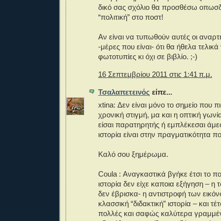
δικό σας σχόλιο θα προσθέσω οπωσδ
“πολιτική” στο ποστ!
Αν είναι να τυπωθούν αυτές οι αναρτ
-μέρες που είναι- ότι θα ήθελα τελικά 
φωτοτυπίες κι όχι σε βιβλίο. ;-)
16 Σεπτεμβρίου 2011 στις 1:41 π.μ.
Τσαλαπετεινός
είπε...
xtina: Δεν είναι μόνο το σημείο που πιά
χρονική στιγμή, μα και η οπτική γωνία
είσαι παρατηρητής ή εμπλέκεσαι άμεσ
ιστορία είναι στην πραγματικότητα π
Καλό σου ξημέρωμα.
Coula : Αναγκαστικά βγήκε έτσι το π
ιστορία δεν είχε καποια εξήγηση – η
δεν έβρισκα- η αντιστροφή των εικό
κλασσική “διδακτική” ιστορία – και τ
πολλές και σαφώς καλύτερα γραμμέν