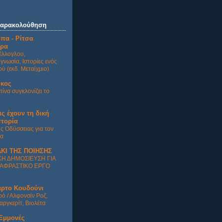
παρακολούθηση
πα - Ρίτσα
ρα
έλλογλου,
γνωσία, Ιστορίες ενός
ύ (εκδ. Μεταίχμιο)
ίκος
τίνα συγκλονίζει το
ις έχουν τη δική
στορία
ης Οδύσσειας για τον
α
ΚΙ ΤΗΣ ΠΟΙΗΣΗΣ
ΚΗ ΔΗΜΟΣΙΕΥΣΗ ΓΙΑ
ΑΦΡΑΣΤΙΚΟ ΕΡΓΟ
αρτο Κουδούνι
ρό / Αλφονσίν Ροζ,
αργκερίτ, Βιολέτα
Εμμονές