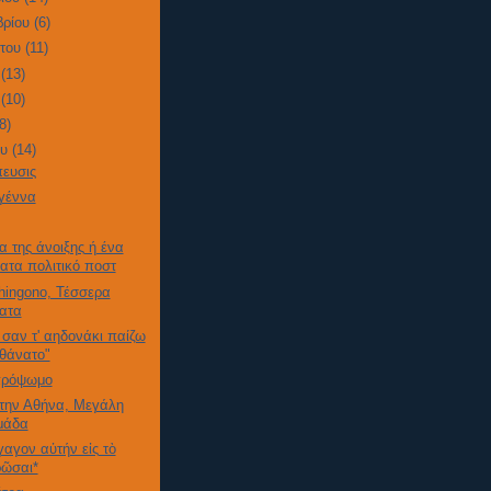
βρίου
(6)
στου
(11)
υ
(13)
υ
(10)
(8)
ου
(14)
ευσις
γέννα
α της άνοιξης ή ένα
ατα πολιτικό ποστ
Chingono, Τέσσερα
ατα
 σαν τ' αηδονάκι παίζω
 θάνατο"
πρόψωμο
την Αθήνα, Μεγάλη
μάδα
γαγον αὐτήν εἰς τὸ
ρῶσαι*