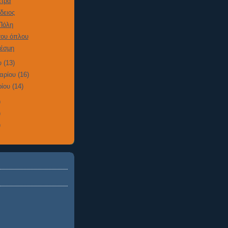
έτρα
δειος
 Πόλη
του όπλου
έσμη
υ
(13)
αρίου
(16)
ρίου
(14)
)
)
)