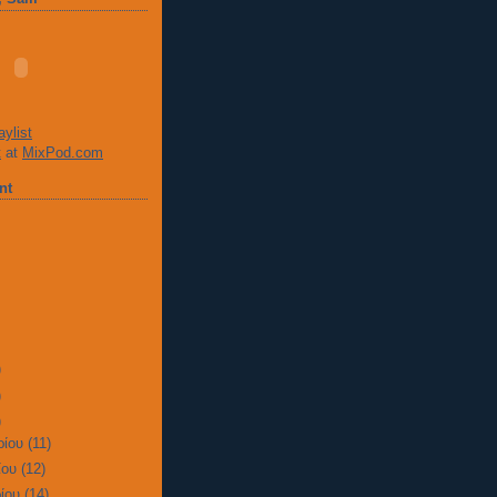
t
at
MixPod.com
nt
)
)
)
ρίου
(11)
ίου
(12)
ίου
(14)