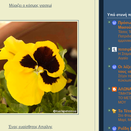
Μύριζει ο κόσμος γιασεμί
Υπό στενή 
Πρόσω
Μασού
Τάσος Τ
Πατριδο
εμμονικο
πιτσιρ
Η Σταμα
Αιγαίο
Οι λέξε
τους ι
Στίχοι τ
Κύκλωπ
ΑΛΩΝΑ
ΤΙΜΗΤΙ
ΤΟ ΜΕΤ
ΜΟΥ
Το Τέτ
Στο Φτε
Μαρί, Μ
Ένας ευαίσθητος Απρίλης
Ροΐδη 