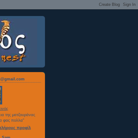
os@gmail.com
ινός
ια της ματζουράνας
σα φας πολλα"
πλήρους προφίλ
n, Sam