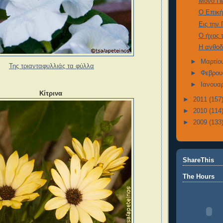
Μόνο Π
Ο Επική
Εις την
Ο ήχος 
Η ανθοδ
►
Μαρτίο
Της τριανταφυλλιάς τα φύλλα
►
Φεβρου
►
Ιανουα
Κίτρινα
►
2011
(157
►
2010
(114
►
2009
(133
ShareThis
The Hours