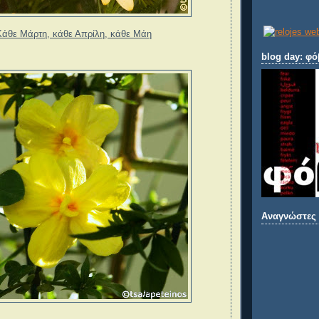
Κάθε Μάρτη, κάθε Απρίλη, κάθε Μάη
blog day: φό
Αναγνώστες