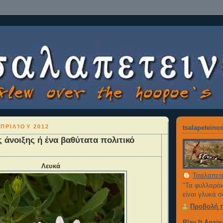
ΠΡΙΛΊΟΥ 2012
tsalapetein
 άνοιξης ή ένα βαθύτατα πολιτικό
Λευκά
Τσαλαπετε
"Τα φυλλαράκ
είναι γλυκά 
Προβολή 
Play It Agai