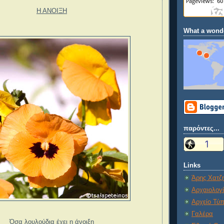
Η ΑΝΟΙΞΗ
What a wonde
παρόντες...
Links
Άρης Χατζ
Αρχαιολογ
Αρχείο Τύ
Γαλέρα
Όσα λουλούδια έχει η άνοιξη