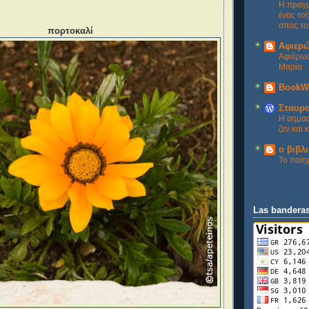
Η πραγμ
ένας το
σπας το
πορτοκαλί
Αφιερ
Αφιέρωσ
Μαρία
BookW
Σταυρο
Η σημασί
ζεν και
ο βιβλ
Το ποίη
Las bandera