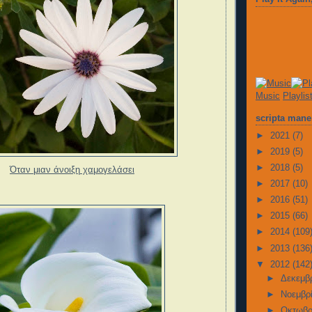
Music
Playlis
scripta mane
►
2021
(7)
►
2019
(5)
►
2018
(5)
Όταν μιαν άνοιξη χαμογελάσει
►
2017
(10)
►
2016
(51)
►
2015
(66)
►
2014
(109
►
2013
(136
▼
2012
(142
►
Δεκεμβ
►
Νοεμβρ
►
Οκτωβρ