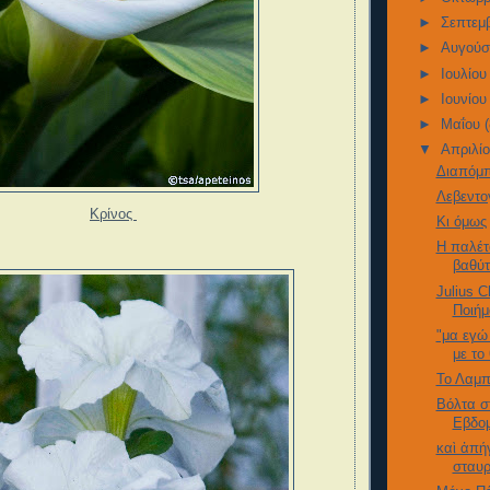
►
Σεπτεμ
►
Αυγού
►
Ιουλίο
►
Ιουνίο
►
Μαΐου
▼
Απριλί
Διαπόμπ
Λεβεντο
Κρίνος
Κι όμως
Η παλέτ
βαθύτ
Julius 
Ποιήμ
"μα εγώ
με το
Το Λαμ
Βόλτα σ
Εβδο
καὶ ἀπή
σταυ