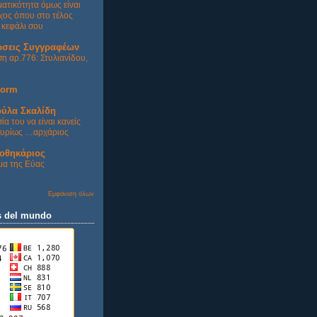
ατικότητα όμως είναι
ίχος όπου στο τέλος
 κεφάλι σου
ώσεις Συγγραφέων
η αρ.776: Στυλιανίδου,
orm
ύλα Σκαλίδη
α του να είναι κανείς
 κυρίως …αρχάριος
ιοθηκάριος
μα της Εύας
Εμφάνιση όλων
s del mundo