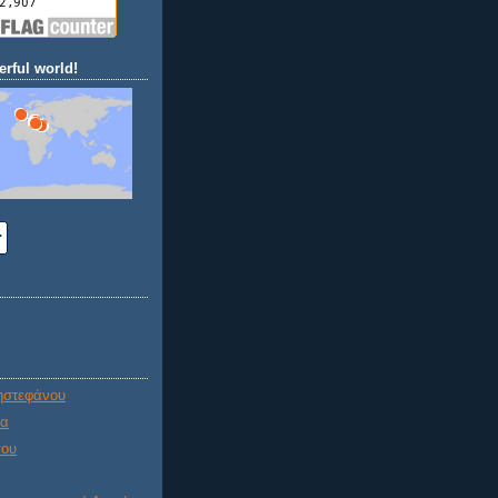
rful world!
ηστεφάνου
ία
που